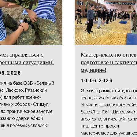
ся справляться с
Мастер‑класс по огне
тренными ситуациями!
подготовке и тактичес
медицине!
06.2026
10.06.2026
юня на базе ОСБ «Зеленый
(с. Ласково, Рязанский
29 мая в рамках пятидневн
) для ребят военно-
военных учебных сборов в 
тивных сборов «Стимул»
Инякино Шиловского район
ло практическое занятие
базе ОГБПОУ "Шиловский
казанию доврачебной
агротехнологический техни
щи в полевых условиях.
наш Центр провёл
мастер‑класс для учащихс