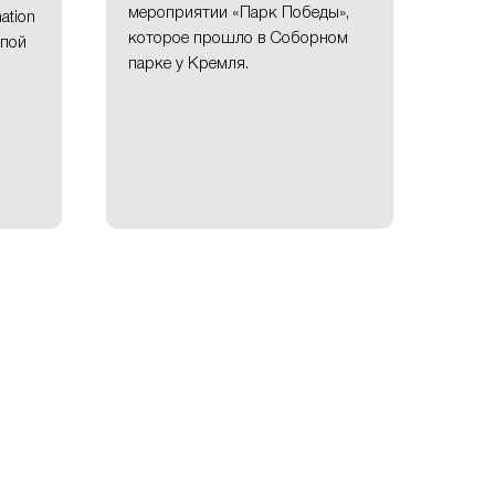
мероприятии «Парк Победы»,
ation
которое прошло в Соборном
ппой
парке у Кремля.
Патриотизм - это