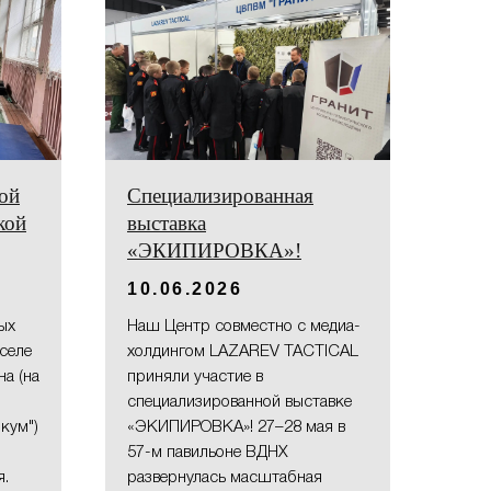
вой
Специализированная
кой
выставка
«ЭКИПИРОВКА»!
10.06.2026
ых
Наш Центр совместно с медиа-
селе
холдингом LAZAREV TACTICAL
а (на
приняли участие в
специализированной выставке
кум")
«ЭКИПИРОВКА»! 27–28 мая в
57-м павильоне ВДНХ
я.
развернулась масштабная