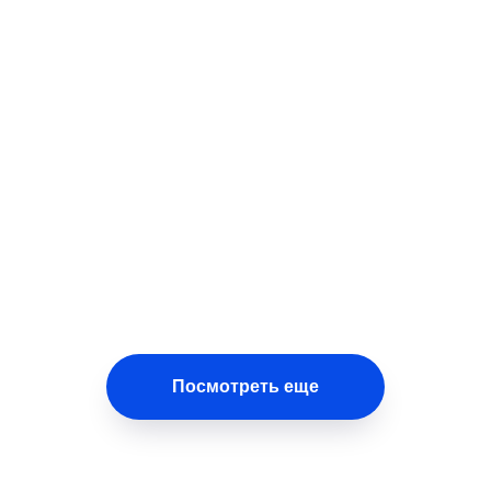
рельбе!
помощи!
30.04.2026
Практикум по первой помощи -
кого
студенты Рязанского
и «Гранит»
железнодорожного колледжа
чемпионате
отработали навыки спасения.
коточной
Посмотреть еще