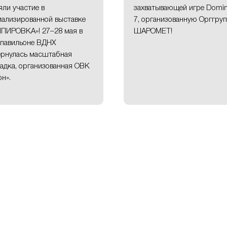
яли участие в
захватывающей игре Domin
иализированной выставке
7, организованную Орггру
ПИРОВКА»! 27–28 мая в
ШАРОМЕТ!
 павильоне ВДНХ
ернулась масштабная
адка, организованная ОВК
н».
рмейской
Практикум по первой