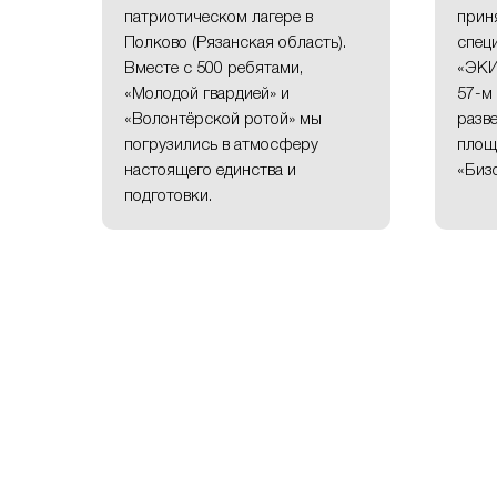
патриотическом лагере в
прин
Полково (Рязанская область).
спец
Вместе с 500 ребятами,
«ЭКИ
«Молодой гвардией» и
57-м
«Волонтёрской ротой» мы
разв
погрузились в атмосферу
площ
настоящего единства и
«Бизо
подготовки.
С Днём Победы, друзья!
Чемпионат по а