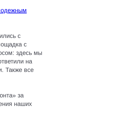
лодежным
ились с
лощадка с
осом: здесь мы
ответили на
. Также все
онта» за
ения наших