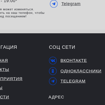
 - 19:00*
Telegram
мя может изменяться.
ить на наш телефон, чтобы
ред посещением!
ИГАЦИЯ
СОЦ СЕТИ
НАЯ
ВКОНТАКТЕ
КТЫ
ОДНОКЛАССНИКИ
ПРИЯТИЯ
TELEGRAM
Ы
СТИ
АДРЕС