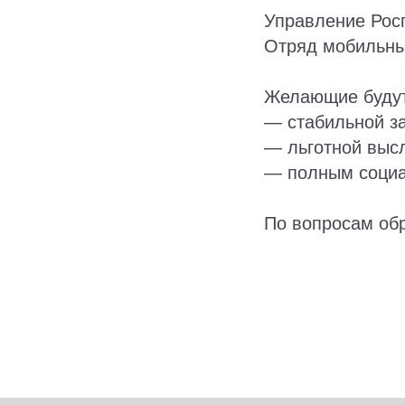
Управление Росг
Отряд мобильны
Желающие будут
— стабильной за
— льготной высл
— полным социа
По вопросам обр