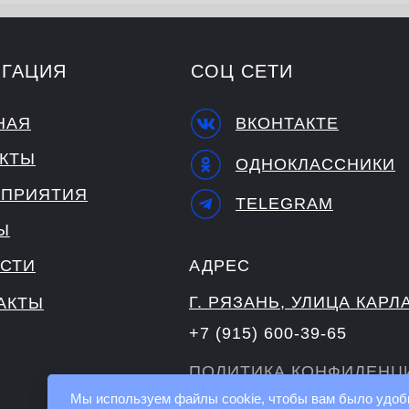
ИГАЦИЯ
СОЦ СЕТИ
НАЯ
ВКОНТАКТЕ
КТЫ
ОДНОКЛАССНИКИ
ПРИЯТИЯ
TELEGRAM
Ы
СТИ
АДРЕС
Г. РЯЗАНЬ, УЛИЦА КАРЛ
АКТЫ
+7 (915) 600-39-65
ПОЛИТИКА КОНФИДЕНЦ
Мы используем файлы cookie, чтобы вам было удоб
ПОЛИТИКА ОБРАБОТКИ