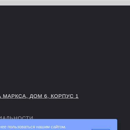
А МАРКСА, ДОМ 6, КОРПУС 1
ИАЛЬНОСТИ
нее пользоваться нашим сайтом.
 ПЕРСОНАЛЬНЫХ ДАННЫХ