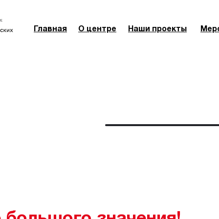
Главная
О центре
Наши проекты
Мер
Мер
И
 большого значения!