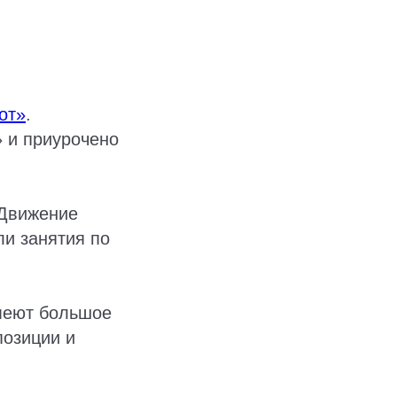
от»
.
 и приурочено
«Движение
ли занятия по
имеют большое
позиции и